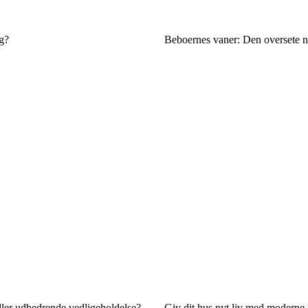
ig?
Beboernes vaner: Den oversete nø
ler udbedrende vedligeholdelse?
Giv dit hus nyt liv med moderne