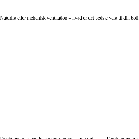
Naturlig eller mekanisk ventilation – hvad er det bedste valg til din bol
Forstå malingsspandens mærkninger – vælg det
Forebyggende el