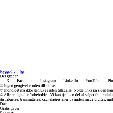
Bygge
Oversigt
Del glæden
X
Facebook
Instagram
LinkedIn
YouTube
Pin
© Ingen gengivelse uden tilladelse.
© Indholdet må ikke gengives uden tilladelse. Nogle links på siden ka
© Alle rettigheder forbeholdes. Vi kan tjene en del af salget fra produk
distribueres, transmitteres, cachelagres eller på anden måde bruges, und
Data
Gratis gaver
Rabatter