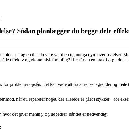
r
lse? Sådan planlægger du begge dele effekt
dligeholdelse nøglen til at bevare værdien og undgå dyre overraskelse
e effektiv og økonomisk fornuftig? Her får du en praktisk guide til at f
ør problemer opstår. Det kan være alt fra at rense tagrender og male tr
derimod, når du reparerer noget, der allerede er gået i stykker – for ek
 hvor det giver mening, og udbedrer, når det er nødvendigt.
e