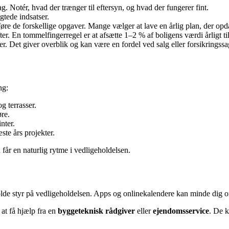
. Notér, hvad der trænger til eftersyn, og hvad der fungerer fint.
gtede indsatser.
øre de forskellige opgaver. Mange vælger at lave en årlig plan, der opd
ter. En tommelfingerregel er at afsætte 1–2 % af boligens værdi årligt ti
er. Det giver overblik og kan være en fordel ved salg eller forsikringssa
ng:
g terrasser.
re.
nter.
te års projekter.
 får en naturlig rytme i vedligeholdelsen.
holde styr på vedligeholdelsen. Apps og onlinekalendere kan minde dig
e at få hjælp fra en
byggeteknisk rådgiver
eller
ejendomsservice
. De k