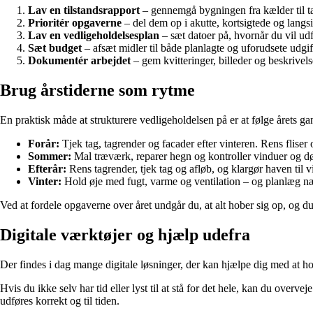
Lav en tilstandsrapport
– gennemgå bygningen fra kælder til tag
Prioritér opgaverne
– del dem op i akutte, kortsigtede og langsi
Lav en vedligeholdelsesplan
– sæt datoer på, hvornår du vil udf
Sæt budget
– afsæt midler til både planlagte og uforudsete udgif
Dokumentér arbejdet
– gem kvitteringer, billeder og beskrivels
Brug årstiderne som rytme
En praktisk måde at strukturere vedligeholdelsen på er at følge årets ga
Forår:
Tjek tag, tagrender og facader efter vinteren. Rens fliser o
Sommer:
Mal træværk, reparer hegn og kontroller vinduer og dø
Efterår:
Rens tagrender, tjek tag og afløb, og klargør haven til vi
Vinter:
Hold øje med fugt, varme og ventilation – og planlæg næs
Ved at fordele opgaverne over året undgår du, at alt hober sig op, og du
Digitale værktøjer og hjælp udefra
Der findes i dag mange digitale løsninger, der kan hjælpe dig med at 
Hvis du ikke selv har tid eller lyst til at stå for det hele, kan du overvej
udføres korrekt og til tiden.