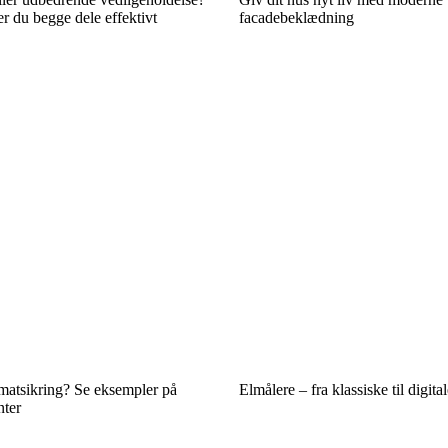
 du begge dele effektivt
facadebeklædning
matsikring? Se eksempler på
Elmålere – fra klassiske til digita
nter