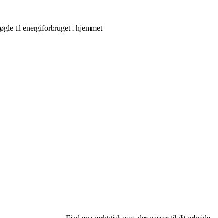
gle til energiforbruget i hjemmet
Find en værktøjskasse, der passer til dit arbejde