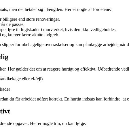
s, men det betaler sig i længden. Her er nogle af fordelene:
 billigere end store renoveringer.
når de passes.
el føre til fugtskader i murværket, hvis den ikke vedligeholdes.
 i og kræver færre akutte indgreb.
ipper for ubehagelige overraskelser og kan planlægge arbejdet, når de
lig
ykker. Her gælder det om at reagere hurtigt og effektivt. Udbedrende ved
andlækage eller el-fejl)
skader
dan du får arbejdet udført korrekt. En hurtig indsats kan forhindre, at e
tivt
drende opgaver. Her er nogle trin, du kan følge: