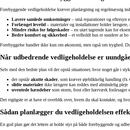
Forebyggende vedligeholdelse kræver planlægning og regelmæssig indsat
Lavere samlede omkostninger
– små reparationer og eftersyn er
Forlænget levetid
– materialer og installationer holder længere, 
Mindre risiko for følgeskader
– en utæt tagrende kan for eksemp
Bedre komfort og sikkerhed
– et velholdt hus er sundere at bo
Forebyggelse handler ikke kun om økonomi, men også om tryghed. Du sl
Når udbedrende vedligeholdelse er uundgåe
Selv med den bedste plan vil der opstå situationer, hvor noget går i st
der opstår
akutte skader
, som kræver øjeblikkelig handling (fx v
slidte materialer
ikke længere kan reddes med almindelig pleje
uventede hændelser
som storm, frost eller hærværk forårsager 
Det vigtigste er at have et overblik over, hvem du skal kontakte, og hvor
Sådan planlægger du vedligeholdelsen effek
En god plan gør det lettere at holde styr på både forebyggende og udbe