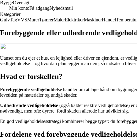
Bygge
Oversigt
Min konto
Få adgang
Nyhedsmail
Kategorier
Gulv
Tag
VVS
Murer
Tømrer
Maler
Elektriker
Maskiner
Handel
Temperatu
Forebyggende eller udbedrende vedligeholde
Uanset om du ejer et hus, en lejlighed eller driver en ejendom, er ve
vedligeholdelse – og hvordan planlægger man dem, så indsatsen bliver båd
Hvad er forskellen?
Forebyggende vedligeholdelse
handler om at tage hånd om bygningen, f
levetiden på materialer og undgå skader.
Udbedrende vedligeholdelse
(også kaldet reaktiv vedligeholdelse) er 
nødvendigt, men ofte dyrere, fordi skaden allerede har udviklet sig.
En god vedligeholdelsesstrategi kombinerer begge typer: du forebygger,
Fordelene ved forebyggende vedligeholdels