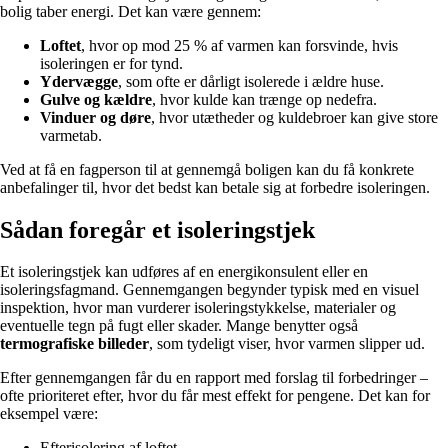
bolig taber energi. Det kan være gennem:
Loftet
, hvor op mod 25 % af varmen kan forsvinde, hvis
isoleringen er for tynd.
Ydervægge
, som ofte er dårligt isolerede i ældre huse.
Gulve og kældre
, hvor kulde kan trænge op nedefra.
Vinduer og døre
, hvor utætheder og kuldebroer kan give store
varmetab.
Ved at få en fagperson til at gennemgå boligen kan du få konkrete
anbefalinger til, hvor det bedst kan betale sig at forbedre isoleringen.
Sådan foregår et isoleringstjek
Et isoleringstjek kan udføres af en energikonsulent eller en
isoleringsfagmand. Gennemgangen begynder typisk med en visuel
inspektion, hvor man vurderer isoleringstykkelse, materialer og
eventuelle tegn på fugt eller skader. Mange benytter også
termografiske billeder
, som tydeligt viser, hvor varmen slipper ud.
Efter gennemgangen får du en rapport med forslag til forbedringer –
ofte prioriteret efter, hvor du får mest effekt for pengene. Det kan for
eksempel være:
Efterisolering af loftet.