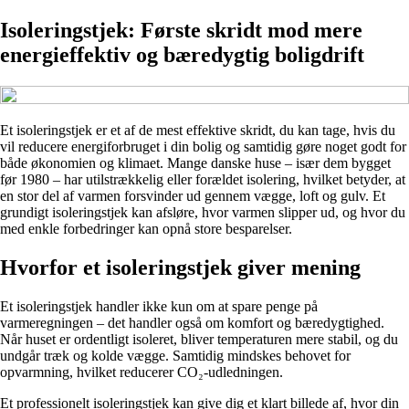
Isoleringstjek: Første skridt mod mere
energieffektiv og bæredygtig boligdrift
Et isoleringstjek er et af de mest effektive skridt, du kan tage, hvis du
vil reducere energiforbruget i din bolig og samtidig gøre noget godt for
både økonomien og klimaet. Mange danske huse – især dem bygget
før 1980 – har utilstrækkelig eller forældet isolering, hvilket betyder, at
en stor del af varmen forsvinder ud gennem vægge, loft og gulv. Et
grundigt isoleringstjek kan afsløre, hvor varmen slipper ud, og hvor du
med enkle forbedringer kan opnå store besparelser.
Hvorfor et isoleringstjek giver mening
Et isoleringstjek handler ikke kun om at spare penge på
varmeregningen – det handler også om komfort og bæredygtighed.
Når huset er ordentligt isoleret, bliver temperaturen mere stabil, og du
undgår træk og kolde vægge. Samtidig mindskes behovet for
opvarmning, hvilket reducerer CO₂-udledningen.
Et professionelt isoleringstjek kan give dig et klart billede af, hvor din