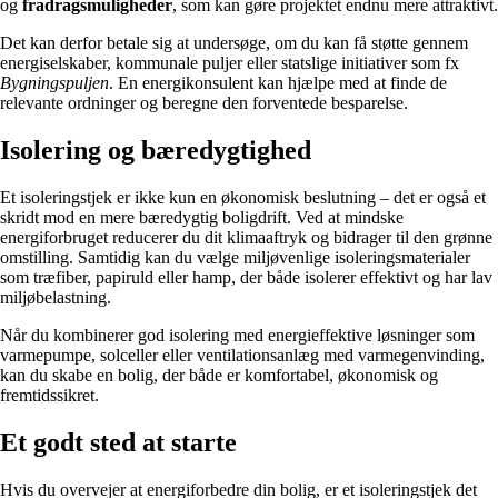
og
fradragsmuligheder
, som kan gøre projektet endnu mere attraktivt.
Det kan derfor betale sig at undersøge, om du kan få støtte gennem
energiselskaber, kommunale puljer eller statslige initiativer som fx
Bygningspuljen
. En energikonsulent kan hjælpe med at finde de
relevante ordninger og beregne den forventede besparelse.
Isolering og bæredygtighed
Et isoleringstjek er ikke kun en økonomisk beslutning – det er også et
skridt mod en mere bæredygtig boligdrift. Ved at mindske
energiforbruget reducerer du dit klimaaftryk og bidrager til den grønne
omstilling. Samtidig kan du vælge miljøvenlige isoleringsmaterialer
som træfiber, papiruld eller hamp, der både isolerer effektivt og har lav
miljøbelastning.
Når du kombinerer god isolering med energieffektive løsninger som
varmepumpe, solceller eller ventilationsanlæg med varmegenvinding,
kan du skabe en bolig, der både er komfortabel, økonomisk og
fremtidssikret.
Et godt sted at starte
Hvis du overvejer at energiforbedre din bolig, er et isoleringstjek det