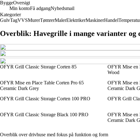
Bygge
Oversigt
Min konto
Få adgang
Nyhedsmail
Kategorier
Gulv
Tag
VVS
Murer
Tømrer
Maler
Elektriker
Maskiner
Handel
Temperatu
Overblik: Havegrille i mange varianter og 
OFYR Grill Classic Storage Corten 85
OFYR Mise en P
Wood
OFYR Mise en Place Table Corten Pro 65
OFYR Mise en P
Ceramic Dark Grey
Ceramic Dark G
OFYR Grill Classic Storage Corten 100 PRO
OFYR Grill Clas
OFYR Grill Classic Storage Black 100 PRO
OFYR Mise en P
Ceramic Dark G
Overblik over drivhuse med fokus på funktion og form