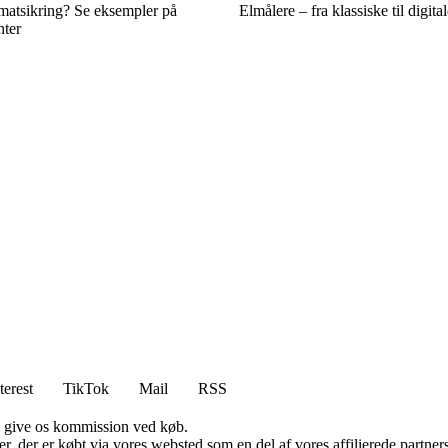
matsikring? Se eksempler på
Elmålere – fra klassiske til digita
nter
terest
TikTok
Mail
RSS
n give os kommission ved køb.
ter, der er købt via vores websted som en del af vores affilierede partn