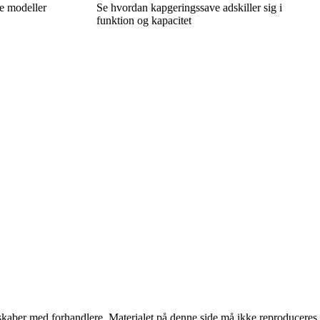
le modeller
Se hvordan kapgeringssave adskiller sig i
funktion og kapacitet
erskaber med forhandlere. Materialet på denne side må ikke reproduceres,