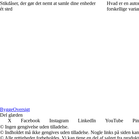
Stikdåser, der gør det nemt at samle dine enheder
Hvad er en auto
ét sted
forskellige varia
Bygge
Oversigt
Del glæden
X
Facebook
Instagram
LinkedIn
YouTube
Pin
© Ingen gengivelse uden tilladelse.
© Indholdet må ikke gengives uden tilladelse. Nogle links på siden ka
© Alle rettigheder forbeholdes. Vi kan tjene en del af salget fra produk