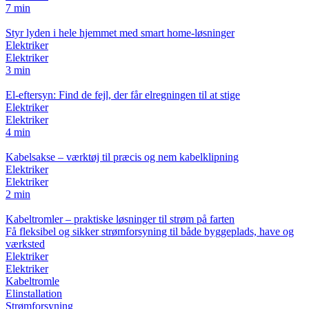
7 min
Styr lyden i hele hjemmet med smart home-løsninger
Elektriker
Elektriker
3 min
El-eftersyn: Find de fejl, der får elregningen til at stige
Elektriker
Elektriker
4 min
Kabelsakse – værktøj til præcis og nem kabelklipning
Elektriker
Elektriker
2 min
Kabeltromler – praktiske løsninger til strøm på farten
Få fleksibel og sikker strømforsyning til både byggeplads, have og
værksted
Elektriker
Elektriker
Kabeltromle
Elinstallation
Strømforsyning