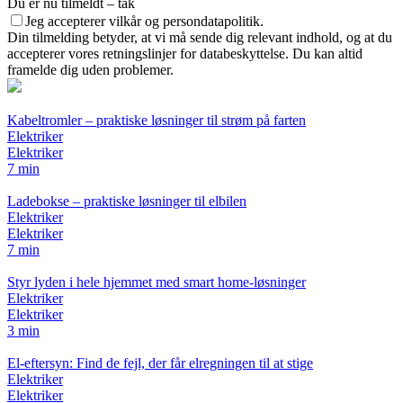
Du er nu tilmeldt – tak
Jeg accepterer vilkår og persondatapolitik.
Din tilmelding betyder, at vi må sende dig relevant indhold, og at du
accepterer vores retningslinjer for databeskyttelse. Du kan altid
framelde dig uden problemer.
Kabeltromler – praktiske løsninger til strøm på farten
Elektriker
Elektriker
7 min
Ladebokse – praktiske løsninger til elbilen
Elektriker
Elektriker
7 min
Styr lyden i hele hjemmet med smart home-løsninger
Elektriker
Elektriker
3 min
El-eftersyn: Find de fejl, der får elregningen til at stige
Elektriker
Elektriker