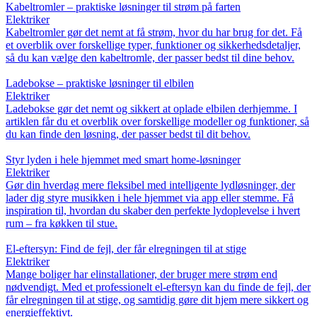
Kabeltromler – praktiske løsninger til strøm på farten
Elektriker
Kabeltromler gør det nemt at få strøm, hvor du har brug for det. Få
et overblik over forskellige typer, funktioner og sikkerhedsdetaljer,
så du kan vælge den kabeltromle, der passer bedst til dine behov.
Ladebokse – praktiske løsninger til elbilen
Elektriker
Ladebokse gør det nemt og sikkert at oplade elbilen derhjemme. I
artiklen får du et overblik over forskellige modeller og funktioner, så
du kan finde den løsning, der passer bedst til dit behov.
Styr lyden i hele hjemmet med smart home-løsninger
Elektriker
Gør din hverdag mere fleksibel med intelligente lydløsninger, der
lader dig styre musikken i hele hjemmet via app eller stemme. Få
inspiration til, hvordan du skaber den perfekte lydoplevelse i hvert
rum – fra køkken til stue.
El-eftersyn: Find de fejl, der får elregningen til at stige
Elektriker
Mange boliger har elinstallationer, der bruger mere strøm end
nødvendigt. Med et professionelt el-eftersyn kan du finde de fejl, der
får elregningen til at stige, og samtidig gøre dit hjem mere sikkert og
energieffektivt.