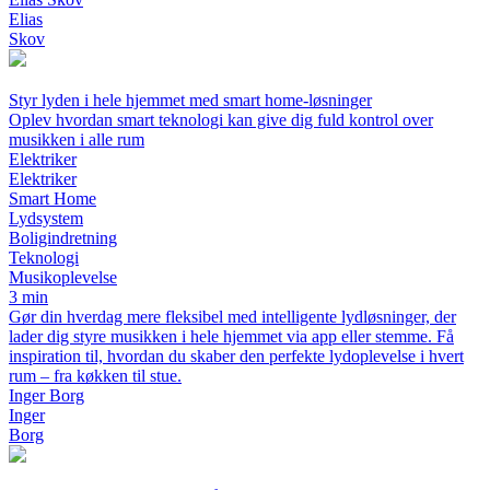
Elias
Skov
Styr lyden i hele hjemmet med smart home-løsninger
Oplev hvordan smart teknologi kan give dig fuld kontrol over
musikken i alle rum
Elektriker
Elektriker
Smart Home
Lydsystem
Boligindretning
Teknologi
Musikoplevelse
3 min
Gør din hverdag mere fleksibel med intelligente lydløsninger, der
lader dig styre musikken i hele hjemmet via app eller stemme. Få
inspiration til, hvordan du skaber den perfekte lydoplevelse i hvert
rum – fra køkken til stue.
Inger Borg
Inger
Borg