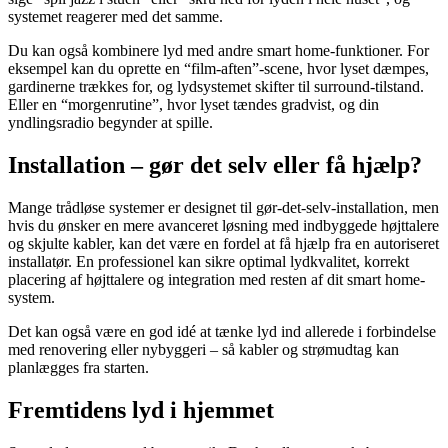
systemet reagerer med det samme.
Du kan også kombinere lyd med andre smart home-funktioner. For
eksempel kan du oprette en “film-aften”-scene, hvor lyset dæmpes,
gardinerne trækkes for, og lydsystemet skifter til surround-tilstand.
Eller en “morgenrutine”, hvor lyset tændes gradvist, og din
yndlingsradio begynder at spille.
Installation – gør det selv eller få hjælp?
Mange trådløse systemer er designet til gør-det-selv-installation, men
hvis du ønsker en mere avanceret løsning med indbyggede højttalere
og skjulte kabler, kan det være en fordel at få hjælp fra en autoriseret
installatør. En professionel kan sikre optimal lydkvalitet, korrekt
placering af højttalere og integration med resten af dit smart home-
system.
Det kan også være en god idé at tænke lyd ind allerede i forbindelse
med renovering eller nybyggeri – så kabler og strømudtag kan
planlægges fra starten.
Fremtidens lyd i hjemmet