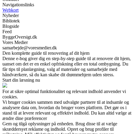
Navigationslinks
Webkort
Nyheder
Bibliotek
Blogside
Feed
ByggeOversigt.dk
Vores Medier
samarbejde@voresmedier.dk
Den komplette guide til renovering af dit hjem
Denne e-bog giver dig en step-by-step guide til at renovere dit hjem,
uanset om det er en enkel opfriskning eller en total ombygning. Du
får tips til planlægning, valg af materialer og samarbejde med
håndværkere, så du kan skabe dit drømmehjem uden stress.
Start din læsning nu
For at sikre optimal funktionalitet og relevant indhold anvender vi
cookies.
Vi bruger cookies sammen med udvalgte partnere til at indsamle og
analysere data om, hvordan du bruger vores platform. Det gør os i
stand til at levere relevant og effektivt indhold. Du kan altid vælge at
ændre dine præferencer
Gem og tilgå oplysninger på enheden. Brug disse til at vælge
skræddersyet reklame og indhold. Opret og brug profiler til