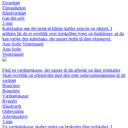
Elværktøj
Elinstallation
Håndværktøj
Gør-det-selv
2 min
Kabelsakse gør det nemt at klippe kabler præcist og sikkert. I
artiklen får du et overblik over forskellige typer og funktioner, så du
kan vælge den kabelsaks, der passer bedst til dine elopgaver.
Ann-Sofie Vestergaard
Ann-Sofie
Vestergaard
Find en værktøjskasse, der passer til dit arbejde og dine redskaber
Skab overblik og effektivitet med den rette opbevaringsløsning til dit
værktøj
Branchen
Branchen
Værktøjskasse
Byggeri
Håndværk
Opbevaring
Arbejdsudstyr
3 min
En værktøjskasse skaber orden og beskytter dine redskaber. I