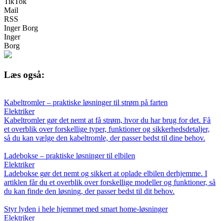
TikTok
Mail
RSS
Inger Borg
Inger
Borg
Læs også:
Kabeltromler – praktiske løsninger til strøm på farten
Elektriker
Kabeltromler gør det nemt at få strøm, hvor du har brug for det. Få
et overblik over forskellige typer, funktioner og sikkerhedsdetaljer,
så du kan vælge den kabeltromle, der passer bedst til dine behov.
Ladebokse – praktiske løsninger til elbilen
Elektriker
Ladebokse gør det nemt og sikkert at oplade elbilen derhjemme. I
artiklen får du et overblik over forskellige modeller og funktioner, så
du kan finde den løsning, der passer bedst til dit behov.
Styr lyden i hele hjemmet med smart home-løsninger
Elektriker