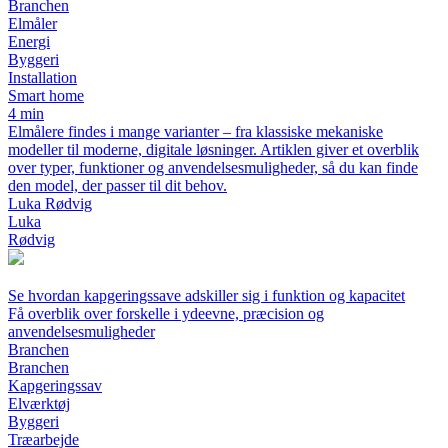
Branchen
Elmåler
Energi
Byggeri
Installation
Smart home
4 min
Elmålere findes i mange varianter – fra klassiske mekaniske
modeller til moderne, digitale løsninger. Artiklen giver et overblik
over typer, funktioner og anvendelsesmuligheder, så du kan finde
den model, der passer til dit behov.
Luka Rødvig
Luka
Rødvig
Se hvordan kapgeringssave adskiller sig i funktion og kapacitet
Få overblik over forskelle i ydeevne, præcision og
anvendelsesmuligheder
Branchen
Branchen
Kapgeringssav
Elværktøj
Byggeri
Træarbejde