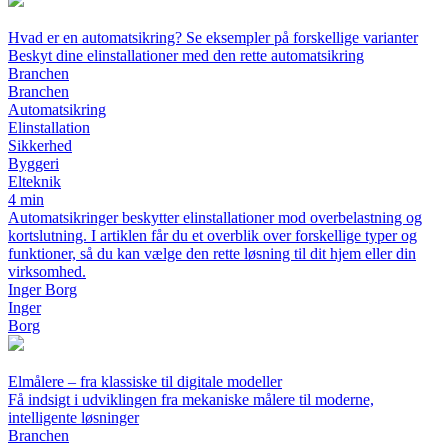
Hvad er en automatsikring? Se eksempler på forskellige varianter
Beskyt dine elinstallationer med den rette automatsikring
Branchen
Branchen
Automatsikring
Elinstallation
Sikkerhed
Byggeri
Elteknik
4 min
Automatsikringer beskytter elinstallationer mod overbelastning og
kortslutning. I artiklen får du et overblik over forskellige typer og
funktioner, så du kan vælge den rette løsning til dit hjem eller din
virksomhed.
Inger Borg
Inger
Borg
Elmålere – fra klassiske til digitale modeller
Få indsigt i udviklingen fra mekaniske målere til moderne,
intelligente løsninger
Branchen