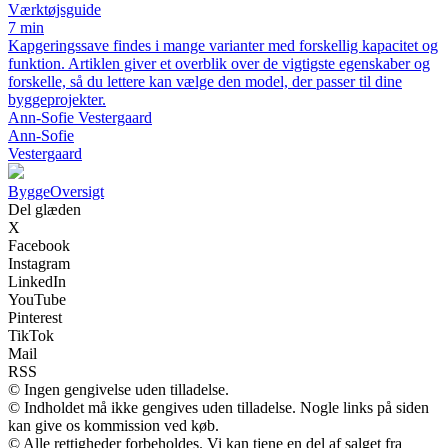
Værktøjsguide
7 min
Kapgeringssave findes i mange varianter med forskellig kapacitet og
funktion. Artiklen giver et overblik over de vigtigste egenskaber og
forskelle, så du lettere kan vælge den model, der passer til dine
byggeprojekter.
Ann-Sofie Vestergaard
Ann-Sofie
Vestergaard
Bygge
Oversigt
Del glæden
X
Facebook
Instagram
LinkedIn
YouTube
Pinterest
TikTok
Mail
RSS
© Ingen gengivelse uden tilladelse.
© Indholdet må ikke gengives uden tilladelse. Nogle links på siden
kan give os kommission ved køb.
© Alle rettigheder forbeholdes. Vi kan tjene en del af salget fra