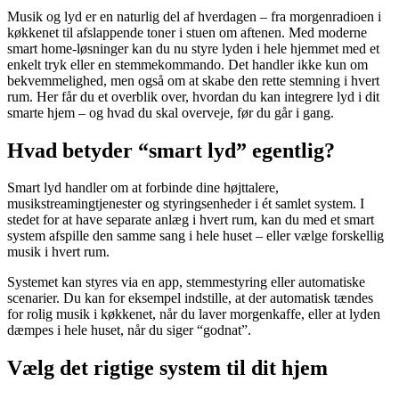
Musik og lyd er en naturlig del af hverdagen – fra morgenradioen i
køkkenet til afslappende toner i stuen om aftenen. Med moderne
smart home-løsninger kan du nu styre lyden i hele hjemmet med et
enkelt tryk eller en stemmekommando. Det handler ikke kun om
bekvemmelighed, men også om at skabe den rette stemning i hvert
rum. Her får du et overblik over, hvordan du kan integrere lyd i dit
smarte hjem – og hvad du skal overveje, før du går i gang.
Hvad betyder “smart lyd” egentlig?
Smart lyd handler om at forbinde dine højttalere,
musikstreamingtjenester og styringsenheder i ét samlet system. I
stedet for at have separate anlæg i hvert rum, kan du med et smart
system afspille den samme sang i hele huset – eller vælge forskellig
musik i hvert rum.
Systemet kan styres via en app, stemmestyring eller automatiske
scenarier. Du kan for eksempel indstille, at der automatisk tændes
for rolig musik i køkkenet, når du laver morgenkaffe, eller at lyden
dæmpes i hele huset, når du siger “godnat”.
Vælg det rigtige system til dit hjem