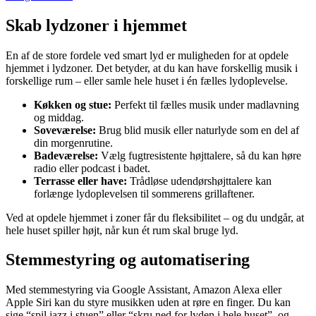
Skab lydzoner i hjemmet
En af de store fordele ved smart lyd er muligheden for at opdele
hjemmet i lydzoner. Det betyder, at du kan have forskellig musik i
forskellige rum – eller samle hele huset i én fælles lydoplevelse.
Køkken og stue:
Perfekt til fælles musik under madlavning
og middag.
Soveværelse:
Brug blid musik eller naturlyde som en del af
din morgenrutine.
Badeværelse:
Vælg fugtresistente højttalere, så du kan høre
radio eller podcast i badet.
Terrasse eller have:
Trådløse udendørshøjttalere kan
forlænge lydoplevelsen til sommerens grillaftener.
Ved at opdele hjemmet i zoner får du fleksibilitet – og du undgår, at
hele huset spiller højt, når kun ét rum skal bruge lyd.
Stemmestyring og automatisering
Med stemmestyring via Google Assistant, Amazon Alexa eller
Apple Siri kan du styre musikken uden at røre en finger. Du kan
sige “spil jazz i stuen” eller “skru ned for lyden i hele huset”, og