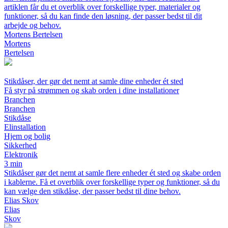
artiklen får du et overblik over forskellige typer, materialer og
funktioner, så du kan finde den løsning, der passer bedst til dit
arbejde og behov.
Mortens Bertelsen
Mortens
Bertelsen
Stikdåser, der gør det nemt at samle dine enheder ét sted
Få styr på strømmen og skab orden i dine installationer
Branchen
Branchen
Stikdåse
Elinstallation
Hjem og bolig
Sikkerhed
Elektronik
3 min
Stikdåser gør det nemt at samle flere enheder ét sted og skabe orden
i kablerne. Få et overblik over forskellige typer og funktioner, så du
kan vælge den stikdåse, der passer bedst til dine behov.
Elias Skov
Elias
Skov