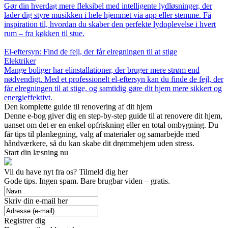
Gør din hverdag mere fleksibel med intelligente lydløsninger, der
lader dig styre musikken i hele hjemmet via app eller stemme. Få
inspiration til, hvordan du skaber den perfekte lydoplevelse i hvert
rum – fra køkken til stue.
El-eftersyn: Find de fejl, der får elregningen til at stige
Elektriker
Mange boliger har elinstallationer, der bruger mere strøm end
nødvendigt. Med et professionelt el-eftersyn kan du finde de fejl, der
får elregningen til at stige, og samtidig gøre dit hjem mere sikkert og
energieffektivt.
Den komplette guide til renovering af dit hjem
Denne e-bog giver dig en step-by-step guide til at renovere dit hjem,
uanset om det er en enkel opfriskning eller en total ombygning. Du
får tips til planlægning, valg af materialer og samarbejde med
håndværkere, så du kan skabe dit drømmehjem uden stress.
Start din læsning nu
Vil du have nyt fra os? Tilmeld dig her
Gode tips. Ingen spam. Bare brugbar viden – gratis.
Skriv din e-mail her
Registrer dig