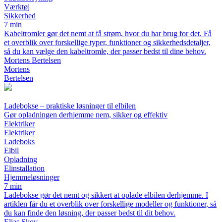
Værktøj
Sikkerhed
7 min
Kabeltromler gør det nemt at få strøm, hvor du har brug for det. Få
et overblik over forskellige typer, funktioner og sikkerhedsdetaljer,
så du kan vælge den kabeltromle, der passer bedst til dine behov.
Mortens Bertelsen
Mortens
Bertelsen
Ladebokse – praktiske løsninger til elbilen
Gør opladningen derhjemme nem, sikker og effektiv
Elektriker
Elektriker
Ladeboks
Elbil
Opladning
Elinstallation
Hjemmeløsninger
7 min
Ladebokse gør det nemt og sikkert at oplade elbilen derhjemme. I
artiklen får du et overblik over forskellige modeller og funktioner, så
du kan finde den løsning, der passer bedst til dit behov.
Elias Skov