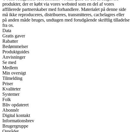
produkter, der er købt via vores websted som en del af vores
affilierede partnerskaber med forhandlere. Materialet på denne side
må ikke reproduceres, distribueres, transmitteres, cachelagres eller
på anden måde bruges, undtagen med forudgående skriftlig tilladelse
fra os.
Data
Gratis gaver
Rabatter
Bedømmelser
Produktguides
Anvisninger
Se med
Medlem
Min oversigt
Tilmelding
Priser
Kvaliteter
Systemer
Folk
Bliv opdateret
Abonnér
Digital kontakt
Informationsbrev
Brugergruppe
Området