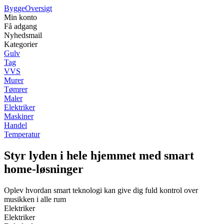
Bygge
Oversigt
Min konto
Få adgang
Nyhedsmail
Kategorier
Gulv
Tag
VVS
Murer
Tømrer
Maler
Elektriker
Maskiner
Handel
Temperatur
Styr lyden i hele hjemmet med smart
home-løsninger
Oplev hvordan smart teknologi kan give dig fuld kontrol over
musikken i alle rum
Elektriker
Elektriker