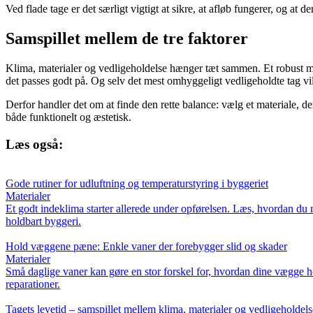
Ved flade tage er det særligt vigtigt at sikre, at afløb fungerer, og at d
Samspillet mellem de tre faktorer
Klima, materialer og vedligeholdelse hænger tæt sammen. Et robust ma
det passes godt på. Og selv det mest omhyggeligt vedligeholdte tag vil 
Derfor handler det om at finde den rette balance: vælg et materiale, de
både funktionelt og æstetisk.
Læs også:
Gode rutiner for udluftning og temperaturstyring i byggeriet
Materialer
Et godt indeklima starter allerede under opførelsen. Læs, hvordan du m
holdbart byggeri.
Hold væggene pæne: Enkle vaner der forebygger slid og skader
Materialer
Små daglige vaner kan gøre en stor forskel for, hvordan dine vægge ho
reparationer.
Tagets levetid – samspillet mellem klima, materialer og vedligeholdels