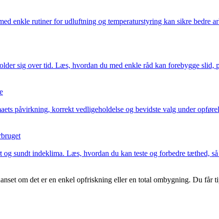
ed enkle rutiner for udluftning og temperaturstyring kan sikre bedre ar
lder sig over tid. Læs, hvordan du med enkle råd kan forebygge slid, pl
e
aets påvirkning, korrekt vedligeholdelse og bevidste valg under opførels
rbruget
og sundt indeklima. Læs, hvordan du kan teste og forbedre tæthed, så d
uanset om det er en enkel opfriskning eller en total ombygning. Du får t