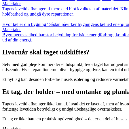
Materialer
Tagets levetid afhænger af mere end blot kvaliteten af materialet. Klim
holdbarhed og undgå dyre reparationer.
Hvor tæt er din bygning? Sådan påvirker bygningens tæthed energifo
Materialer
Bygningens tæthed har stor betydning for både energiforbrug, komfort 
ud af din energi.
Hvornår skal taget udskiftes?
Selv med god pleje kommer der et tidspunkt, hvor taget har udtjent sin 
udseende. Hvis reparationerne bliver hyppige og dyre, kan en total ud
Et nyt tag kan desuden forbedre husets isolering og reducere varmetab
Et tag, der holder – med omtanke og plan
Tagets levetid afhænger ikke kun af, hvad det er lavet af, men af hvor
forlænge levetiden betydeligt og undgå ubehagelige overraskelser.
Et tag er ikke bare en praktisk nødvendighed – det er en del af husets 
Materialer