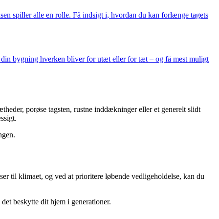
en spiller alle en rolle. Få indsigt i, hvordan du kan forlænge tagets
in bygning hverken bliver for utæt eller for tæt – og få mest muligt
theder, porøse tagsten, rustne inddækninger eller et generelt slidt
ssigt.
ngen.
er til klimaet, og ved at prioritere løbende vedligeholdelse, kan du
det beskytte dit hjem i generationer.