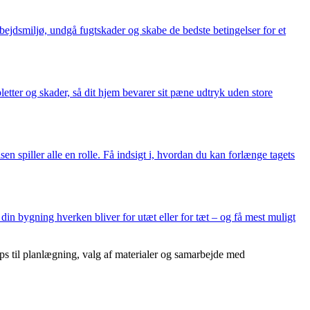
bejdsmiljø, undgå fugtskader og skabe de bedste betingelser for et
etter og skader, så dit hjem bevarer sit pæne udtryk uden store
en spiller alle en rolle. Få indsigt i, hvordan du kan forlænge tagets
in bygning hverken bliver for utæt eller for tæt – og få mest muligt
ips til planlægning, valg af materialer og samarbejde med