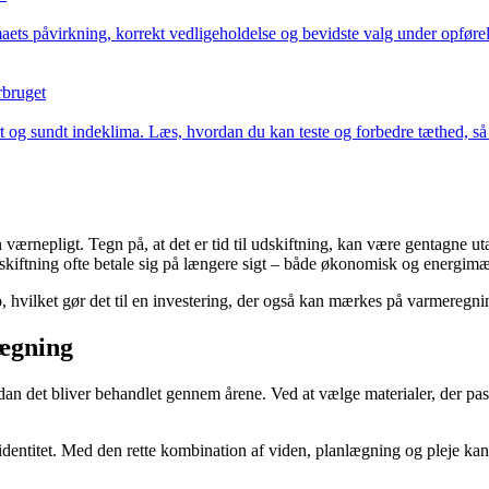
aets påvirkning, korrekt vedligeholdelse og bevidste valg under opførels
rbruget
og sundt indeklima. Læs, hvordan du kan teste og forbedre tæthed, så d
værnepligt. Tegn på, at det er tid til udskiftning, kan være gentagne utæ
skiftning ofte betale sig på længere sigt – både økonomisk og energimæ
, hvilket gør det til en investering, der også kan mærkes på varmeregni
lægning
dan det bliver behandlet gennem årene. Ved at vælge materialer, der pass
identitet. Med den rette kombination af viden, planlægning og pleje kan 