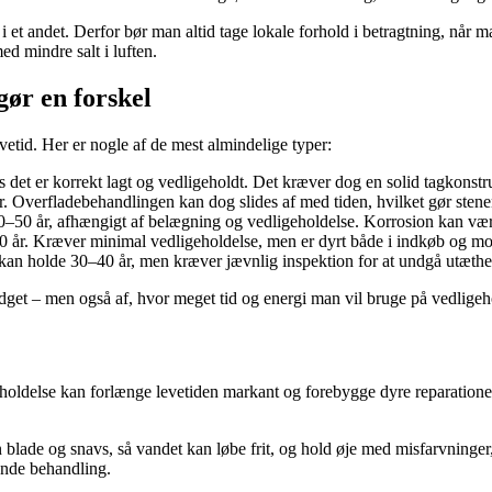
 i et andet. Derfor bør man altid tage lokale forhold i betragtning, når m
ed mindre salt i luften.
gør en forskel
vetid. Her er nogle af de mest almindelige typer:
 det er korrekt lagt og vedligeholdt. Det kræver dog en solid tagkonstru
r. Overfladebehandlingen kan dog slides af med tiden, hvilket gør sten
30–50 år, afhængigt af belægning og vedligeholdelse. Korrosion kan være 
100 år. Kræver minimal vedligeholdelse, men er dyrt både i indkøb og mo
p kan holde 30–40 år, men kræver jævnlig inspektion for at undgå utæthe
dget – men også af, hvor meget tid og energi man vil bruge på vedligeh
holdelse kan forlænge levetiden markant og forebygge dyre reparationer
n blade og snavs, så vandet kan løbe frit, og hold øje med misfarvninge
tende behandling.