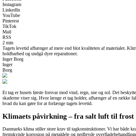
Instagram
LinkedIn
YouTube
Pinterest
TikTok
Mail
RSS
2 min
Tagets levetid afhænger af mere end blot kvaliteten af materialet. Klim
holdbarhed og undgå dyre reparationer.
Inger Borg
Inger
Borg
Et tag er husets første forsvar mod vind, regn, sne og sol. Det beskytt
skaderne viser sig. Hvor længe et tag holder, afhænger af en række fa
hvad du kan gøre for at forlænge tagets levetid.
Klimaets påvirkning – fra salt luft til fros
Danmarks klima stiller store krav til tagkonstruktioner. Vi har både kr
fremskynde korrosion på metaldele og nedbryde overfladebehandlinger. I