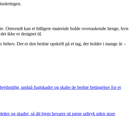
 isoleringen.
re. Omvendt kan et billigere materiale holde overraskende længe, hvis
et ikke er designet til.
ts behov. Det er den bedste opskrift på et tag, der holder i mange år –
bejdsmiljø, undgå fugtskader og skabe de bedste betingelser for et
etter og skader, så dit hjem bevarer sit pæne udtryk uden store