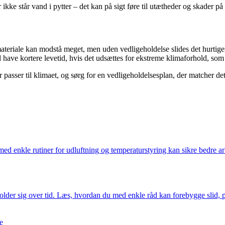
er ikke står vand i pytter – det kan på sigt føre til utætheder og skader på
teriale kan modstå meget, men uden vedligeholdelse slides det hurtige
have kortere levetid, hvis det udsættes for ekstreme klimaforhold, som d
r passer til klimaet, og sørg for en vedligeholdelsesplan, der matcher de
ed enkle rutiner for udluftning og temperaturstyring kan sikre bedre ar
lder sig over tid. Læs, hvordan du med enkle råd kan forebygge slid, pl
e