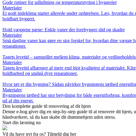
Gode rutiner for udluftning og temperaturstyring i byggeriet
Materialer
Et godt indeklima starter allerede under opførelsen. Læs, hvordan du m
holdbart byggeri.
Hold væggene pæne: Enkle vaner der forebygger slid og skader
Materialer
Små daglige vaner kan gøre en stor forskel for, hvordan dine vægge ho
reparationer.
Tagets levetid – samspillet mellem klima, materialer og vedligeholdels
Materialer
Tagets levetid afhænger af mere end blot kvaliteten af materialet. Klim
holdbarhed og undgå dyre reparationer.
Hvor tæt er din bygning? Sådan påvirker bygningens tæthed energifo
Materialer
Bygningens tæthed har stor betydning for både energiforbrug, komfort 
ud af din energi.
Den komplette guide til renovering af dit hjem
Denne e-bog giver dig en step-by-step guide til at renovere dit hjem, 
håndværkere, så du kan skabe dit drømmehjem uden stress.
Start din læsning nu
Vil du have nyt fra os? Tilmeld dig her