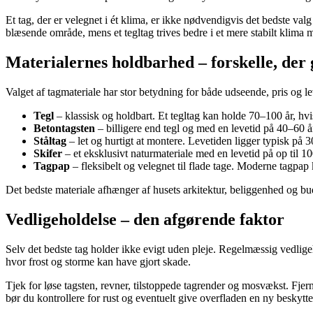
Et tag, der er velegnet i ét klima, er ikke nødvendigvis det bedste valg
blæsende område, mens et tegltag trives bedre i et mere stabilt klima m
Materialernes holdbarhed – forskelle, der 
Valget af tagmateriale har stor betydning for både udseende, pris og le
Tegl
– klassisk og holdbart. Et tegltag kan holde 70–100 år, hvis
Betontagsten
– billigere end tegl og med en levetid på 40–60 å
Ståltag
– let og hurtigt at montere. Levetiden ligger typisk på 
Skifer
– et eksklusivt naturmateriale med en levetid på op til 
Tagpap
– fleksibelt og velegnet til flade tage. Moderne tagpa
Det bedste materiale afhænger af husets arkitektur, beliggenhed og bu
Vedligeholdelse – den afgørende faktor
Selv det bedste tag holder ikke evigt uden pleje. Regelmæssig vedlige
hvor frost og storme kan have gjort skade.
Tjek for løse tagsten, revner, tilstoppede tagrender og mosvækst. Fjer
bør du kontrollere for rust og eventuelt give overfladen en ny beskyt