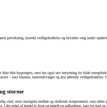
aets påvirkning, korrekt vedligeholdelse og bevidste valg under opførels
er ikke blot bygningen, men har også stor betydning for både energiforbru
ktorer – især klimaet, materialevalget og den løbende vedligeholdelse. 
t og storme
aftig vind, store mængder nedbør og skiftende temperaturer, som slider p
 det indre af landet er frost og tøskift en udfordring, især for tegl og 