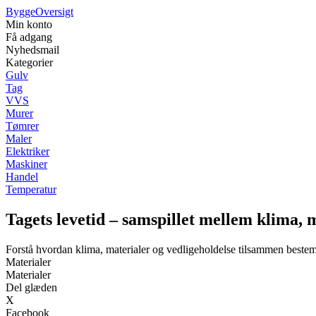
Bygge
Oversigt
Min konto
Få adgang
Nyhedsmail
Kategorier
Gulv
Tag
VVS
Murer
Tømrer
Maler
Elektriker
Maskiner
Handel
Temperatur
Tagets levetid – samspillet mellem klima, 
Forstå hvordan klima, materialer og vedligeholdelse tilsammen bestem
Materialer
Materialer
Del glæden
X
Facebook